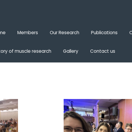
me
Members
Our Research
Publications
O
tory of muscle research
Gallery
Contact us