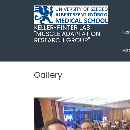
Skip
to
main
content
KELLER-PINTER LAB
Ho
"MUSCLE ADAPTATION
RESEARCH GROUP"
His
Gallery