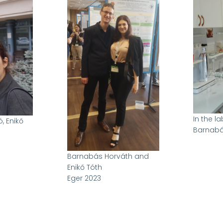
In the l
, Enikő
Barnabá
Barnabás Horváth and
Enikő Tóth
Eger 2023