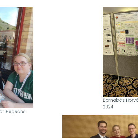
Barnabás Horv
2024
sófi Hegedűs