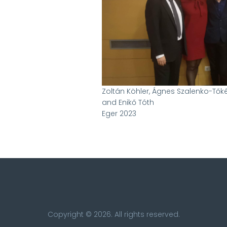
Zoltán Köhler, Ágnes Szalenko-Tőké
and Enikő Tóth
Eger 2023
Copyright © 2026. All rights reserved.