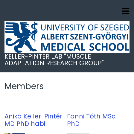
Skip
to
main
content
KELLER-PINTER LAB "MUSCLE
ADAPTATION RESEARCH GROUP"
Members
Anikó Keller-Pintér
Fanni Tóth MSc
MD PhD habil
PhD