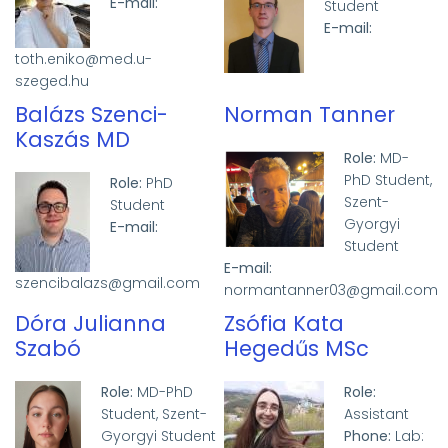
E-mail:
Student
E-mail:
toth.eniko@med.u-
szeged.hu
Balázs Szenci-
Norman Tanner
Kaszás MD
Role:
MD-
PhD Student,
Role:
PhD
Szent-
Student
Gyorgyi
E-mail:
Student
E-mail:
szencibalazs@gmail.com
normantanner03@gmail.com
Dóra Julianna
Zsófia Kata
Szabó
Hegedűs MSc
Role:
MD-PhD
Role:
Student, Szent-
Assistant
Gyorgyi Student
Phone:
Lab: