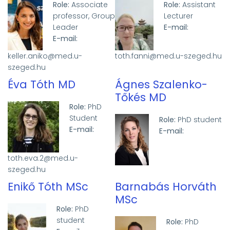
Role:
Associate
Role:
Assistant
professor, Group
Lecturer
Leader
E-mail:
E-mail:
keller.aniko@med.u-
toth.fanni@med.u-szeged.hu
szeged.hu
Éva Tóth MD
Ágnes Szalenko-
Tőkés MD
Role:
PhD
Student
Role:
PhD student
E-mail:
E-mail:
toth.eva.2@med.u-
szeged.hu
Enikő Tóth MSc
Barnabás Horváth
MSc
Role:
PhD
student
Role:
PhD